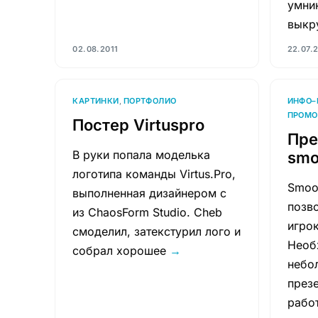
умни
выкр
02.08.2011
22.07.
КАРТИНКИ
,
ПОРТФОЛИО
ИНФО–
ПРОМО
Постер Virtuspro
Пре
В руки попала моделька
smo
логотипа команды Virtus.Pro,
Smoo
выполненная дизайнером с
позв
из ChaosForm Studio. Cheb
игрок
смоделил, затекстурил лого и
Необ
собрал хорошее
→
небо
през
рабо