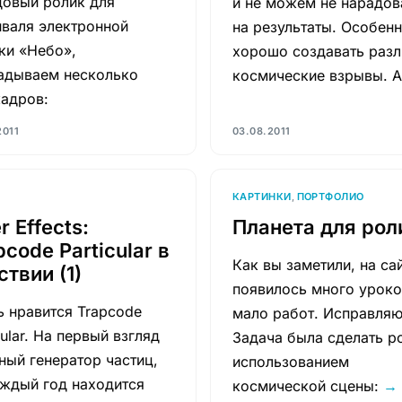
довый ролик для
и не можем не нарадов
иваля электронной
на результаты. Особен
ки «Небо»,
хорошо создавать раз
адываем несколько
космические взрывы. 
кадров:
2011
03.08.2011
КАРТИНКИ
,
ПОРТФОЛИО
r Effects:
Планета для рол
pcode Particular в
Как вы заметили, на са
ствии (1)
появилось много уроко
ь нравится Trapcode
мало работ. Исправляю
cular. На первый взгляд
Задача была сделать р
ный генератор частиц,
использованием
аждый год находится
космической сцены:
→