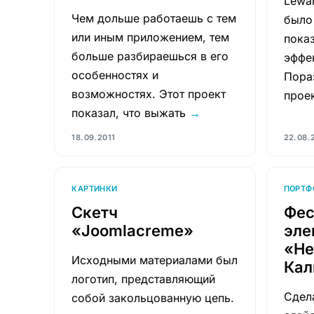
Lewa
Чем дольше работаешь с тем
было
или иным приложением, тем
пока
больше разбираешься в его
эффе
особенностях и
Пора
возможностях. Этот проект
прое
показал, что выжать
→
18.09.2011
22.08.
КАРТИНКИ
ПОРТФ
Скетч
Фес
«Joomlacreme»
эле
«Не
Исходными материалами был
Кал
логотип, представляющий
Сдел
собой закольцованную цепь.