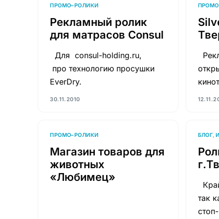
ПРОМО–РОЛИКИ
ПРОМО
Рекламный ролик
Silv
для матрасов Consul
Тве
Для consul-holding.ru,
Рекл
про технологию просушки
откр
EverDry.
кинот
30.11.2010
12.11.2
ПРОМО–РОЛИКИ
БЛОГ
,
Магазин товаров для
Рол
животных
г.Т
«Любимец»
Край
так к
стоп