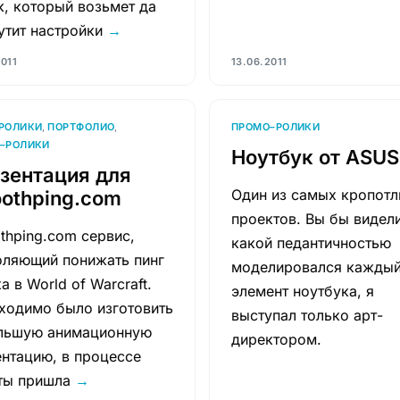
к, который возьмет да
утит настройки
→
2011
13.06.2011
РОЛИКИ
,
ПОРТФОЛИО
,
ПРОМО–РОЛИКИ
–РОЛИКИ
Ноутбук от ASUS
зентация для
Один из самых кропот
othping.com
проектов. Вы бы видели
thping.com сервис,
какой педантичностью
оляющий понижать пинг
моделировался кажды
а в World of Warcraft.
элемент ноутбука, я
ходимо было изготовить
выступал только арт-
льшую анимационную
директором.
ентацию, в процессе
ты пришла
→