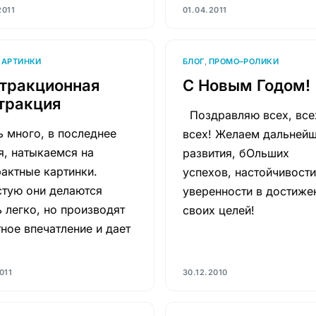
2011
01.04.2011
КАРТИНКИ
БЛОГ
,
ПРОМО–РОЛИКИ
тракционная
С Новым Годом!
тракция
Поздравляю всех, все
 много, в последнее
всех! Желаем дальней
я, натыкаемся на
развития, бОльших
актные картинки.
успехов, настойчивости
стую они делаются
уверенности в достиже
 легко, но производят
своих целей!
ное впечатление и дает
011
30.12.2010