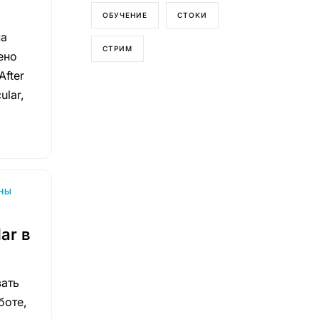
ОБУЧЕНИЕ
СТОКИ
ма
СТРИМ
ено
fter
ular,
НЫ
ar в
ать
боте,