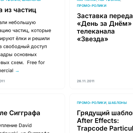
ПРОМО–РОЛИКИ
а из частиц
Заставка перед
али небольшую
«День за Днём»
ацию частиц, которые
телеканала
«Звезда»
ируют ёлки и решили
 в свободный доступ
кадры основных
вых схем. Free for
ercial
→
011
26.11.2011
ПРОМО–РОЛИКИ
,
ШАБЛОНЫ
ле Сигграфа
Грядущий шаблон
After Effects:
упление David
Trapcode Particul