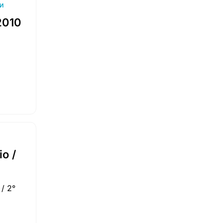
И
2010
io /
/ 2°