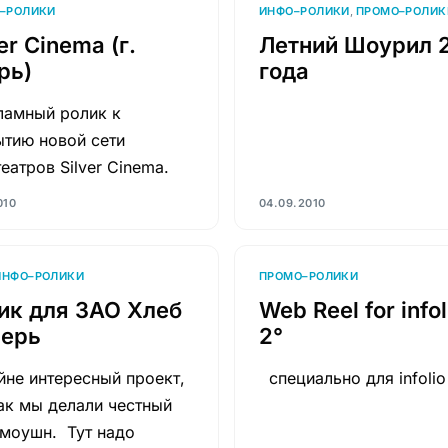
–РОЛИКИ
ИНФО–РОЛИКИ
,
ПРОМО–РОЛИК
er Cinema (г.
Летний Шоурил 
рь)
года
амный ролик к
ытию новой сети
еатров Silver Cinema.
010
04.09.2010
ИНФО–РОЛИКИ
ПРОМО–РОЛИКИ
ик для ЗАО Хлеб
Web Reel for infol
верь
2°
не интересный проект,
специально для infolio 
ак мы делали честный
-моушн. Тут надо