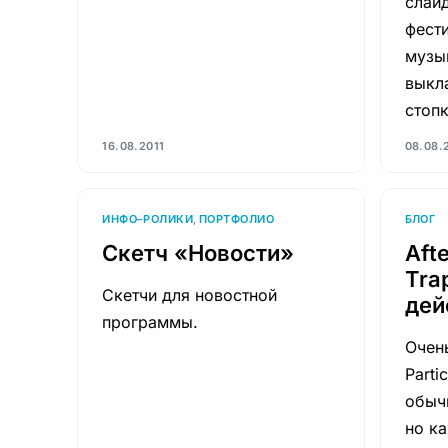
слай
фест
музы
выкл
стоп
16.08.2011
08.08.
ИНФО–РОЛИКИ
,
ПОРТФОЛИО
БЛОГ
Скетч «Новости»
Afte
Tra
Скетчи для новостной
дей
программы.
Очен
Parti
обыч
но к