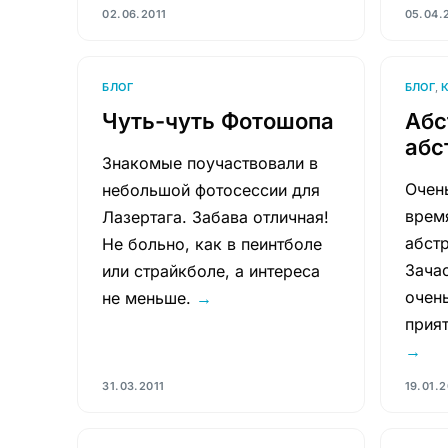
02.06.2011
05.04.
БЛОГ
БЛОГ
,
Чуть-чуть Фотошопа
Абс
абс
Знакомые поучаствовали в
Очень
небольшой фотосессии для
врем
Лазертага. Забава отличная!
абстр
Не больно, как в пеинтболе
Зача
или страйкболе, а интереса
очень
не меньше.
→
прият
→
31.03.2011
19.01.2