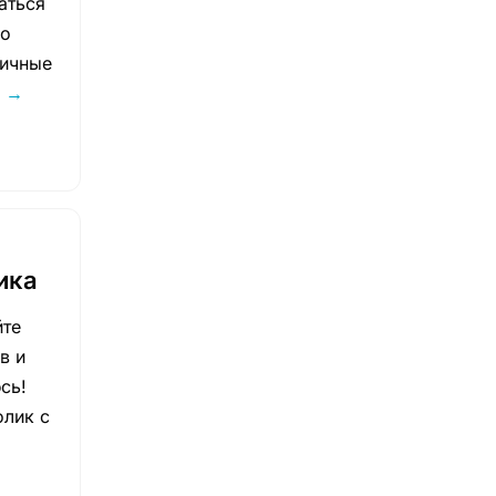
аться
но
личные
А
→
ика
йте
в и
сь!
олик с