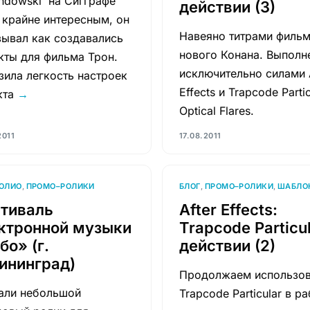
ndowski на Сигграфе
действии (3)
 крайне интересным, он
Навеяно титрами филь
зывал как создавались
нового Конана. Выполн
кты для фильма Трон.
исключительно силами A
зила легкость настроек
Effects и Trapcode Partic
кта
→
Optical Flares.
2011
17.08.2011
ОЛИО
,
ПРОМО–РОЛИКИ
БЛОГ
,
ПРОМО–РОЛИКИ
,
ШАБЛО
тиваль
After Effects:
ктронной музыки
Trapcode Particul
бо» (г.
действии (2)
ининград)
Продолжаем использов
али небольшой
Trapcode Particular в ра