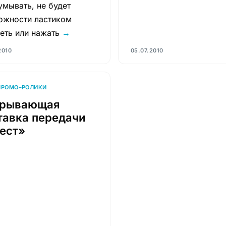
умывать, не будет
ожности ластиком
реть или нажать
→
2010
05.07.2010
ПРОМО–РОЛИКИ
крывающая
тавка передачи
ест»