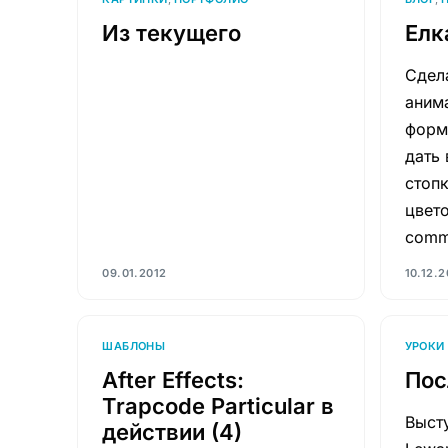
Из текущего
Елк
Сдел
аним
форм
дать
стоп
цвето
comm
09.01.2012
10.12.2
ШАБЛОНЫ
УРОКИ
After Effects:
Пос
Trapcode Particular в
Выст
действии (4)