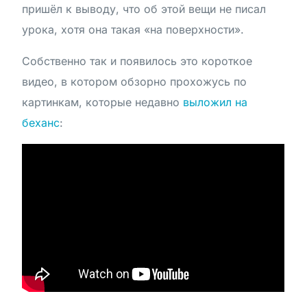
пришёл к выводу, что об этой вещи не писал
урока, хотя она такая «на поверхности».
Собственно так и появилось это короткое
видео, в котором обзорно прохожусь по
картинкам, которые недавно
выложил на
беханс
: