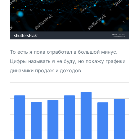
То есть я пока отработал в большой минус.
Цифры называть я не буду, но покажу графики
динамики продаж и доходов.