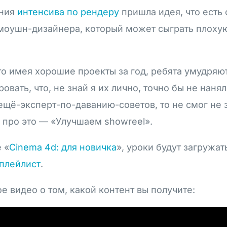
ания
интенсива по рендеру
пришла идея, что есть 
моушн-дизайнера, который может сыграть плоху
то имея хорошие проекты за год, ребята умудряют
овать, что, не знай я их лично, точно бы не нанял
-ещё-эксперт-по-даванию-советов, то не смог не 
 про это — «Улучшаем showreel».
 «
Сinema 4d: для новичка
», уроки будут загружат
плейлист
.
 видео о том, какой контент вы получите: