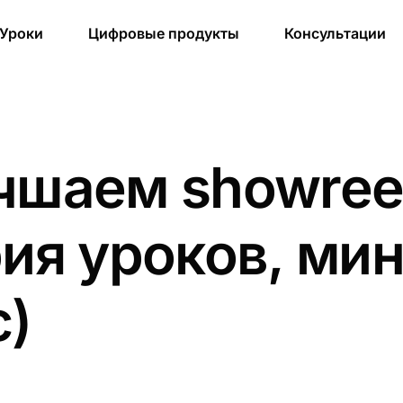
Уроки
Цифровые продукты
Консультации
чшаем showree
рия уроков, ми
с)