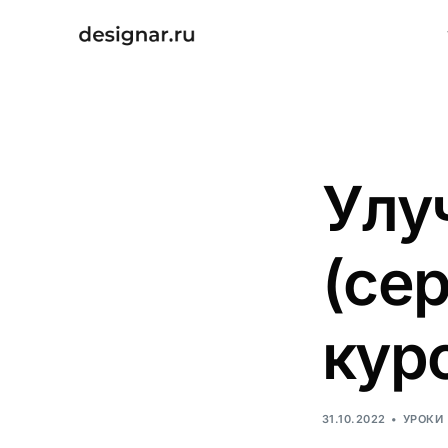
Улу
(се
кур
31.10.2022
УРОКИ