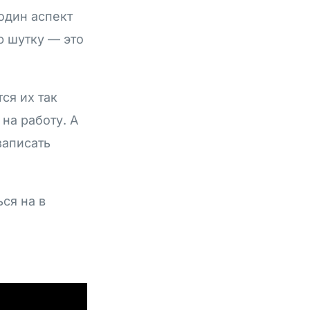
один аспект
ю шутку — это
ся их так
 на работу. А
записать
ься на в